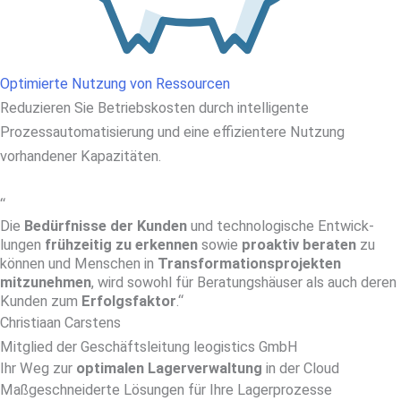
Optimierte Nutzung von Ressourcen
Reduzieren Sie Betriebskosten durch intelligente
Prozessautomatisierung und eine effizientere Nutzung
vorhandener Kapazitäten.
“
Die
Bedürfnisse der Kunden
und tech­no­lo­gi­sche Ent­wick­
lungen
früh­zeitig zu erkennen
sowie
proaktiv beraten
zu
können und Menschen in
Trans­for­ma­tions­pro­jek­ten
mitzunehmen
, wird sowohl für Be­ra­tungs­häu­ser als auch deren
Kunden zum
Erfolgsfaktor
.“
Christiaan Carstens
Mitglied der Geschäftsleitung leogistics GmbH
Ihr Weg zur
optimalen Lagerverwaltung
in der Cloud
Maßgeschneiderte Lösungen für Ihre Lagerprozesse